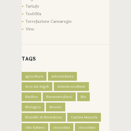
Tartufo
Teo&Bia
Torrefazione Cannaregio
Vino
TAGS
agricoltura
antiossidante
Arco dei Angeli
Aziende eccellenti
Basilico
Benessere fisico
Bio
Biologico
Bronzo
Brunello di Montalcino
Cantina Mazzola
cibo italiano
cioccolata
cioccolato