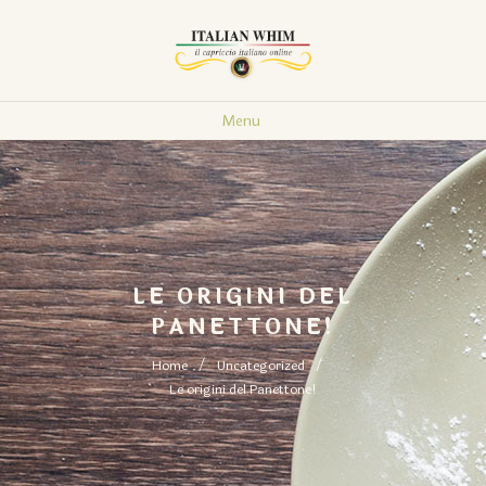
Menu
LE ORIGINI DEL
PANETTONE!
Home
Uncategorized
Le origini del Panettone!