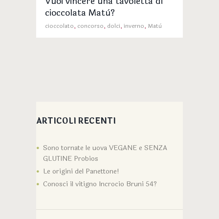
Vuoi vincere una tavoletta di
cioccolata Matù?
cioccolato
,
concorso
,
dolci
,
inverno
,
Matù
ARTICOLI RECENTI
Sono tornate le uova VEGANE e SENZA
GLUTINE Probios
Le origini del Panettone!
Conosci il vitigno Incrocio Bruni 54?