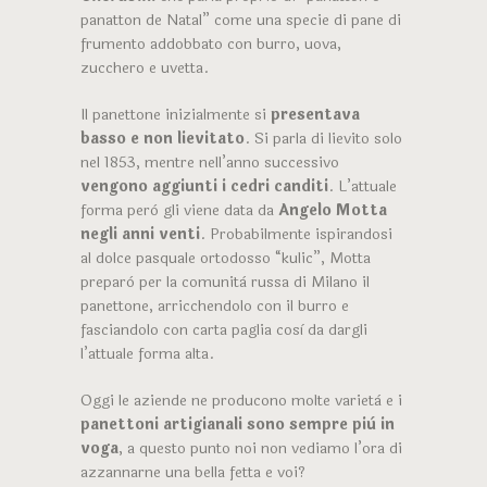
panatton de Natal” come una specie di pane di
frumento addobbato con burro, uova,
zucchero e uvetta.
Il panettone inizialmente si
presentava
basso e non lievitato
. Si parla di lievito solo
nel 1853, mentre nell’anno successivo
vengono aggiunti i cedri canditi
. L’attuale
forma però gli viene data da
Angelo Motta
negli anni venti
. Probabilmente ispirandosi
al dolce pasquale ortodosso “kulic”, Motta
preparò per la comunità russa di Milano il
panettone, arricchendolo con il burro e
fasciandolo con carta paglia così da dargli
l’attuale forma alta.
Oggi le aziende ne producono molte varietà e i
panettoni artigianali sono sempre più in
voga
, a questo punto noi non vediamo l’ora di
azzannarne una bella fetta e voi?