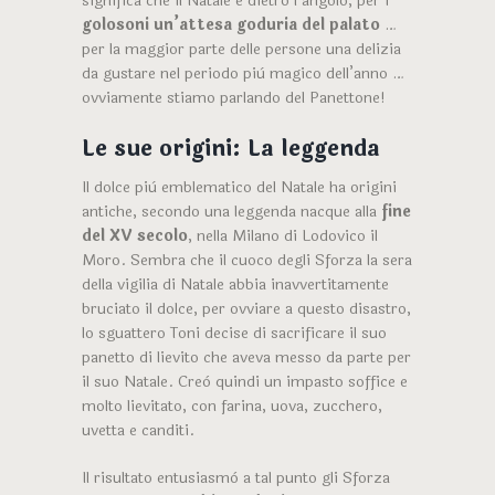
significa che il Natale è dietro l’angolo, per i
golosoni un’attesa goduria del palato
…
per la maggior parte delle persone una delizia
da gustare nel periodo più magico dell’anno …
ovviamente stiamo parlando del Panettone!
Le sue origini: La leggenda
Il dolce più emblematico del Natale ha origini
antiche, secondo una leggenda nacque alla
fine
del XV secolo
, nella Milano di Lodovico il
Moro. Sembra che il cuoco degli Sforza la sera
della vigilia di Natale abbia inavvertitamente
bruciato il dolce, per ovviare a questo disastro,
lo sguattero Toni decise di sacrificare il suo
panetto di lievito che aveva messo da parte per
il suo Natale. Creò quindi un impasto soffice e
molto lievitato, con farina, uova, zucchero,
uvetta e canditi.
Il risultato entusiasmò a tal punto gli Sforza