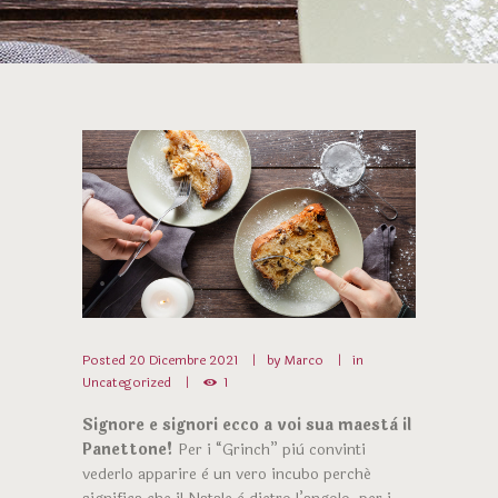
Posted
20 Dicembre 2021
by
Marco
in
Uncategorized
1
Signore e signori ecco a voi sua maestà il
Panettone!
Per i “Grinch” più convinti
vederlo apparire è un vero incubo perché