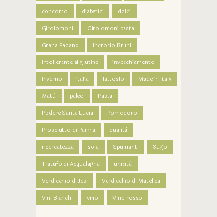
concorso
diabetici
dolci
Girolomoni
Girolomoni pasta
Grana Padano
Incrocio Bruni
intollerante al glutine
invecchiamento
inverno
italia
lattosio
Made in Italy
Matù
paleo
Pasta
Podere Santa Lucia
Pomodoro
Prosciutto di Parma
qualità
ricercatezza
soia
Spumanti
Sugo
Tratufo di Acqualagna
unicità
Verdicchio di Jesi
Verdicchio di Matelica
Vini Bianchi
vino
Vino rosso