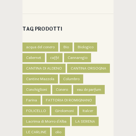
TAG PRODOTTI
acqua del conero
Bio
Biologico
Cabernet
caffè
Cannaregio
CANTINA DI ALDENO
CANTINA ORSOGNA
Cantine Mazzola
Columbro
Conchiglioni
Conero
eau de parfum
Farina
FATTORIA DI ROMIGNANO
FOLICELLO
Girolomoni
Italcer
Lacrima di Morro d'Alba
LA SERENA
LE CARLINE
olio