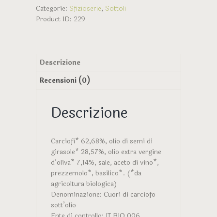
-
Categorie:
Sfizioserie
,
Sottoli
Biorganica
Product ID:
229
nuova
quantità
Descrizione
Recensioni (0)
Descrizione
Carciofi* 62,68%, olio di semi di
girasole* 28,57%, olio extra vergine
d’oliva* 7,14%, sale, aceto di vino*,
prezzemolo*, basilico*. (*da
agricoltura biologica)
Denominazione: Cuori di carciofo
sott’olio
Ente di controllo: IT BIO 006