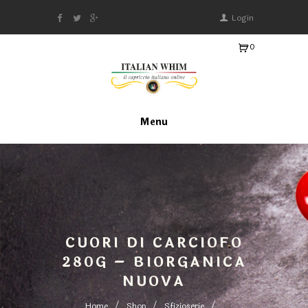
Login
0
Ite
m
s
-
Menu
€
0.
0
0
CUORI DI CARCIOFO
280G – BIORGANICA
NUOVA
Home
Shop
Sfizioserie