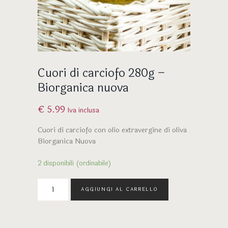
Cuori di carciofo 280g –
Biorganica nuova
€
5.99
Iva inclusa
Cuori di carciofo con olio extravergine di oliva
Biorganica Nuova
2 disponibili (ordinabile)
Cuori
AGGIUNGI AL CARRELLO
di
carciofo
280g