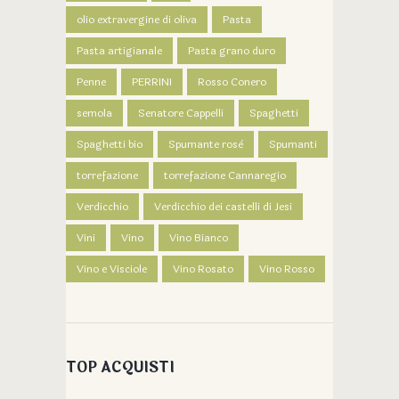
olio extravergine di oliva
Pasta
Pasta artigianale
Pasta grano duro
Penne
PERRINI
Rosso Conero
semola
Senatore Cappelli
Spaghetti
Spaghetti bio
Spumante rosè
Spumanti
torrefazione
torrefazione Cannaregio
Verdicchio
Verdicchio dei castelli di Jesi
Vini
Vino
Vino Bianco
Vino e Visciole
Vino Rosato
Vino Rosso
TOP ACQUISTI